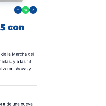
f
w
↗
25 con
de la Marcha del
rlas, y a las 18
alizarán shows y
bre
de una nueva