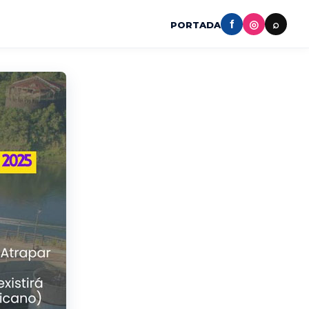
f
◎
⌕
PORTADA