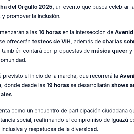
ha del Orgullo 2025
, un evento que busca celebrar la
s y promover la inclusión.
omenzarán a las
16 horas
en la intersección de
Avenida
 se ofrecerán
testeos de VIH
, además de
charlas sob
io también contará con propuestas de
música queer
y 
 comunidad.
 previsto el inicio de la marcha, que recorrerá la
Aveni
o
, donde desde las
19 horas
se desarrollarán
shows ar
rales
.
senta como un encuentro de participación ciudadana 
ilitancia social, reafirmando el compromiso de Iguazú c
inclusiva y respetuosa de la diversidad.