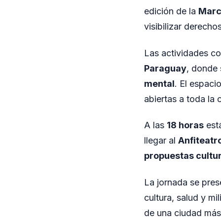
edición de la
Marc
visibilizar derecho
Las actividades c
Paraguay
, donde
mental
. El espac
abiertas a toda la
A las
18 horas
está
llegar al
Anfiteatr
propuestas cultu
La jornada se pre
cultura, salud y m
de una ciudad más 