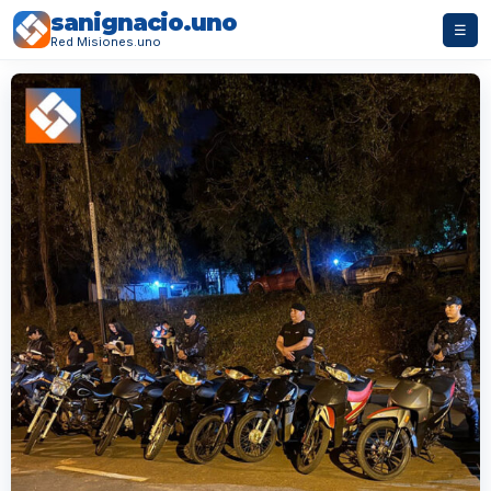
sanignacio.uno
☰
Red Misiones.uno