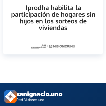
sanignacio.uno
Red Misiones.uno