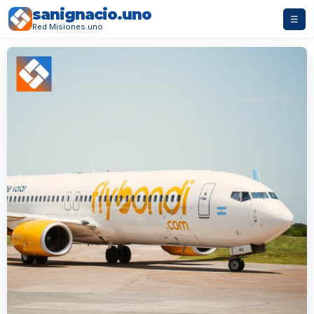
sanignacio.uno
☰
Red Misiones.uno