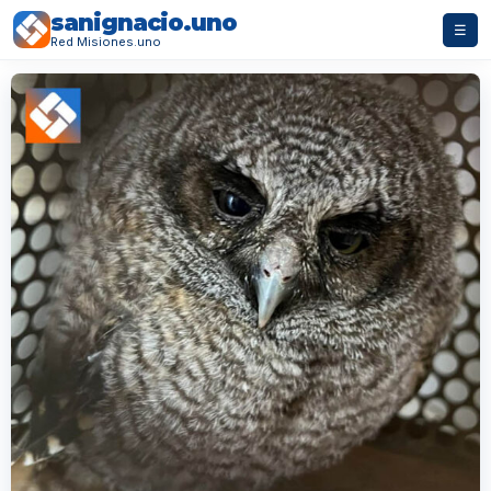
sanignacio.uno
☰
Red Misiones.uno