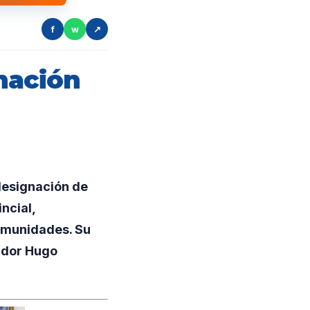
f
w
↗
nación
designación de
ncial,
comunidades. Su
nador Hugo