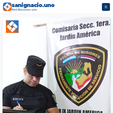
sanignacio.uno
☰
Red Misiones.uno