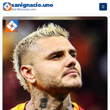
sanignacio.uno
☰
Red Misiones.uno