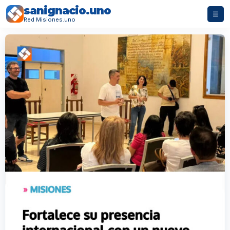
sanignacio.uno
☰
Red Misiones.uno