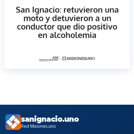
sanignacio.uno
Red Misiones.uno