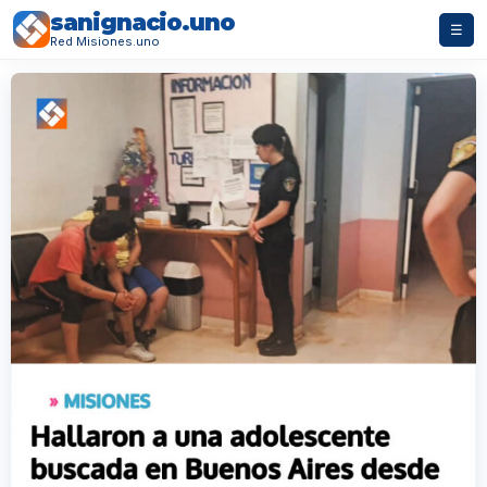
sanignacio.uno
☰
Red Misiones.uno