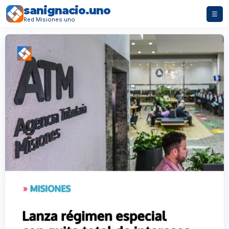
sanignacio.uno
☰
Red Misiones.uno