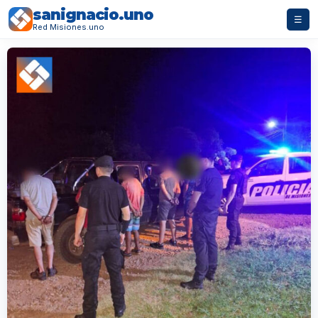
sanignacio.uno
☰
Red Misiones.uno