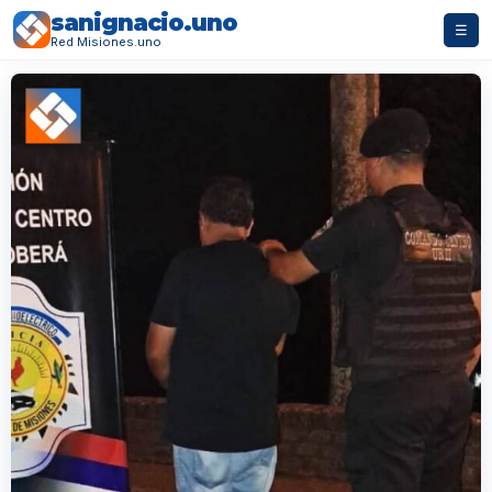
sanignacio.uno
☰
Red Misiones.uno