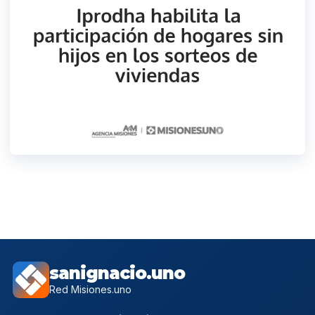
sanignacio.uno
Red Misiones.uno