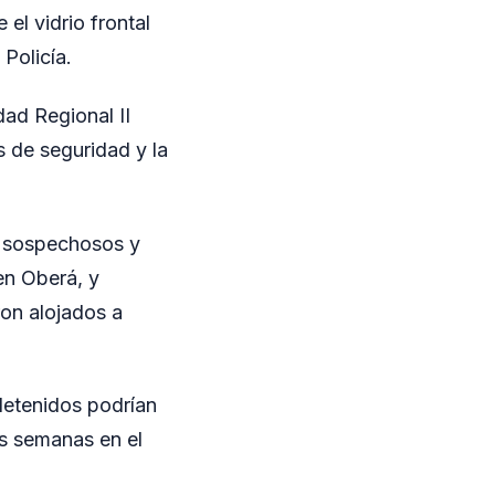
 el vidrio frontal
Policía.
dad Regional II
s de seguridad y la
os sospechosos y
en Oberá, y
ron alojados a
 detenidos podrían
as semanas en el