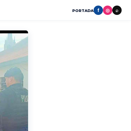
f
◎
⌕
PORTADA