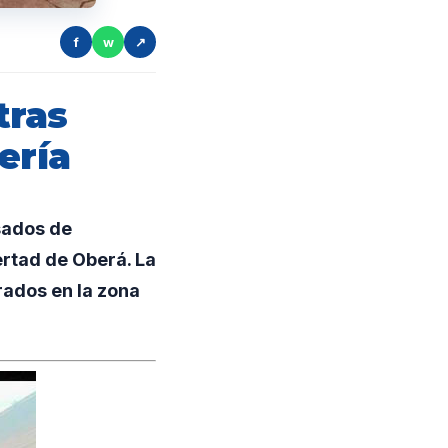
f
w
↗
tras
ería
sados de
ertad de Oberá. La
rados en la zona