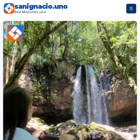
sanignacio.uno
☰
Red Misiones.uno