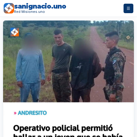
sanignacio.uno
☰
Red Misiones.uno