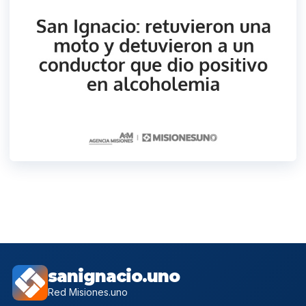
sanignacio.uno
Red Misiones.uno