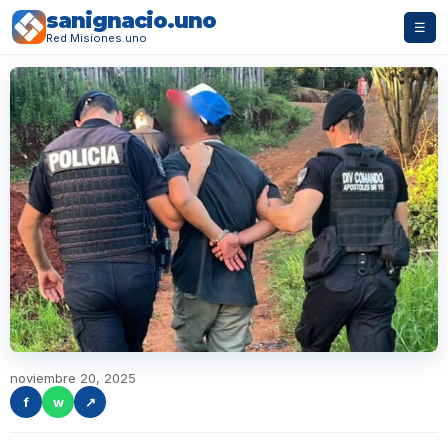
sanignacio.uno
☰
Red Misiones.uno
noviembre 20, 2025
f
w
↗