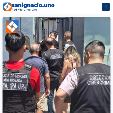
sanignacio.uno
☰
Red Misiones.uno