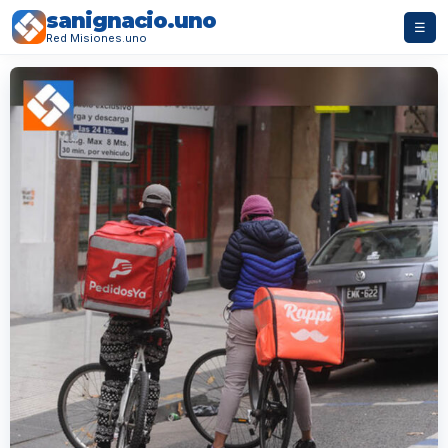
sanignacio.uno
☰
Red Misiones.uno