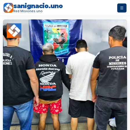
sanignacio.uno
☰
Red Misiones.uno