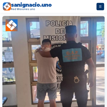
sanignacio.uno
☰
Red Misiones.uno