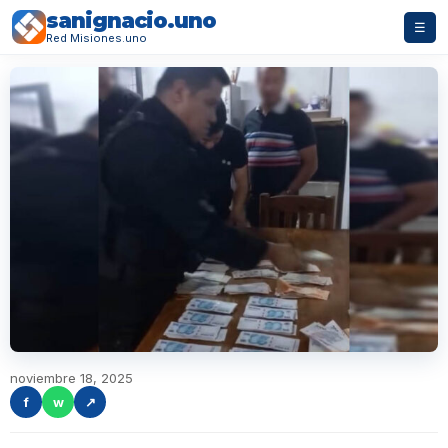
sanignacio.uno
☰
Red Misiones.uno
noviembre 18, 2025
f
w
↗