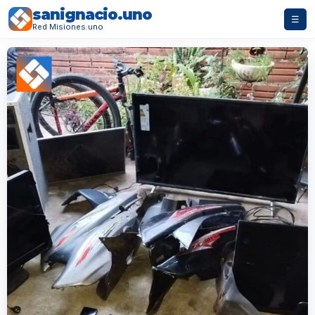
sanignacio.uno
☰
Red Misiones.uno