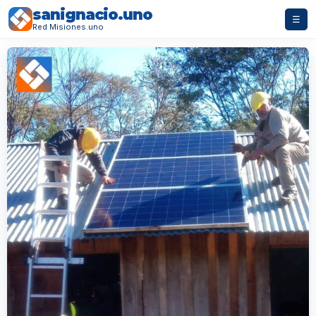
sanignacio.uno
☰
Red Misiones.uno