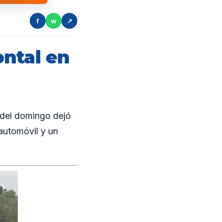
f
w
↗
ntal en
 del domingo dejó
automóvil y un