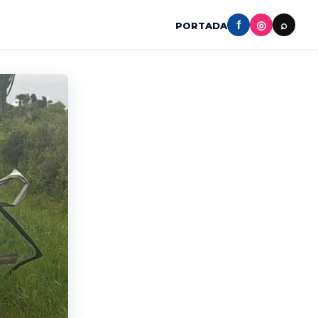
f
◎
⌕
PORTADA