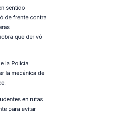
en sentido
 de frente contra
eras
niobra que derivó
e la Policía
er la mecánica del
ce.
rudentes en rutas
te para evitar