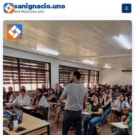
sanignacio.uno
☰
Red Misiones.uno