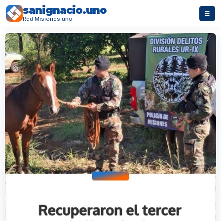
sanignacio.uno
☰
Red Misiones.uno