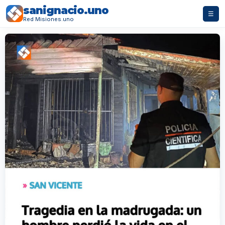
sanignacio.uno
☰
Red Misiones.uno