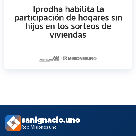
sanignacio.uno
Red Misiones.uno