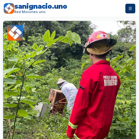
sanignacio.uno
☰
Red Misiones.uno