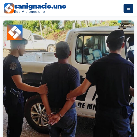
sanignacio.uno
☰
Red Misiones.uno