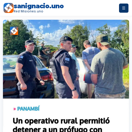
sanignacio.uno
☰
Red Misiones.uno