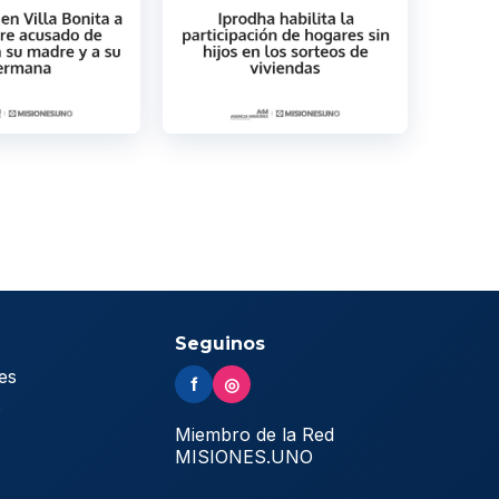
Seguinos
es
f
◎
s
Miembro de la Red
MISIONES.UNO