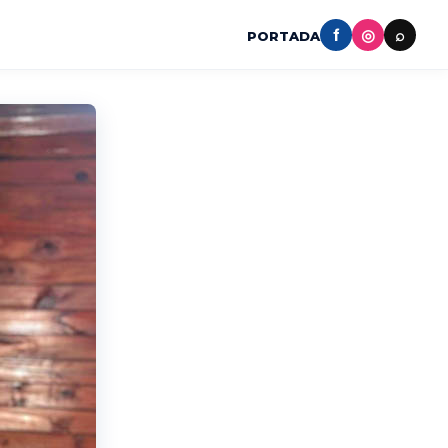
f
◎
⌕
PORTADA