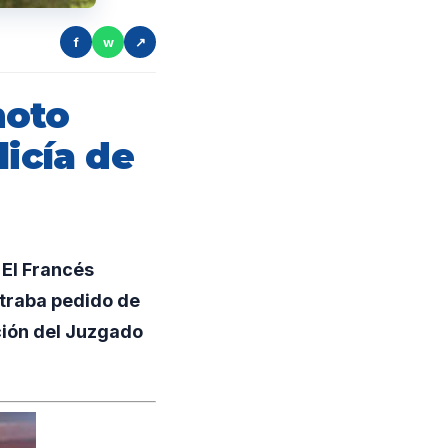
f
w
↗
moto
licía de
 El Francés
straba pedido de
ción del Juzgado