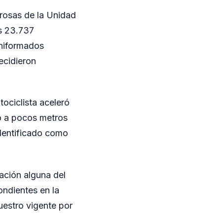
grosas de la Unidad
es 23.737
uniformados
ecidieron
tociclista aceleró
do a pocos metros
identificado como
ación alguna del
ondientes en la
uestro vigente por