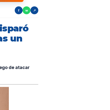
f
w
↗
isparó
as un
ego de atacar