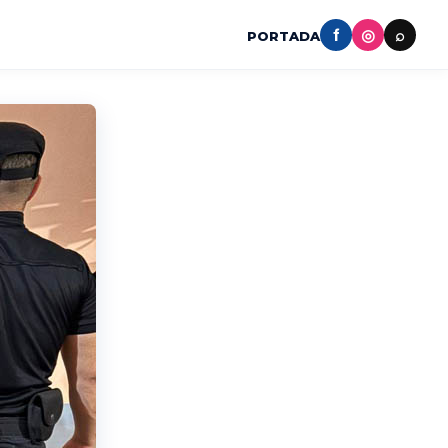
f
◎
⌕
PORTADA