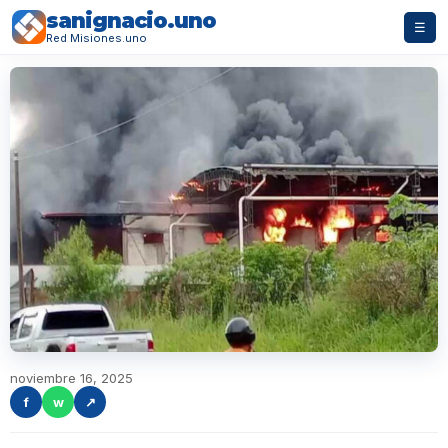
sanignacio.uno
☰
Red Misiones.uno
noviembre 16, 2025
f
w
↗